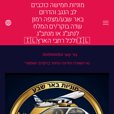
מוניות חמישה כוכבים
לב הנגב והדרום
באר שבע/מצפה רמון
שדה בוקר/ים המלח
לנתב"ג או מנתב"ג
🇮🇱ולכל רחבי הארץ🇮🇱
צור קשר 0549444454
נא השאירו הודעה ונחזור בהקדם האפשרי